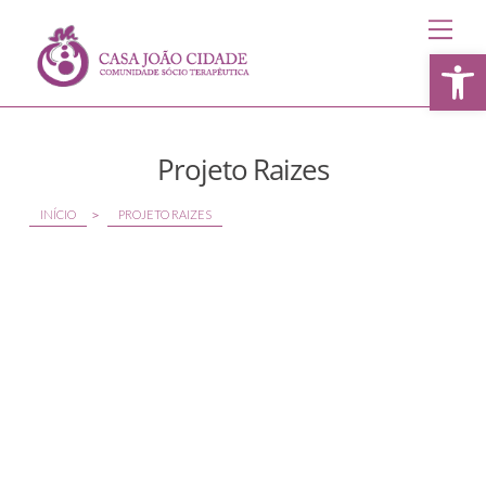
Men
Open toolbar
Projeto Raizes
>
INÍCIO
PROJETO RAIZES